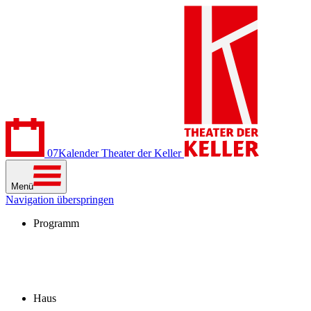
07
Kalender
Theater der Keller
Menü
Navigation überspringen
Programm
Kalender
Stücke
Spielzeit 2026/27
Extras
Archiv
Haus
Besuch