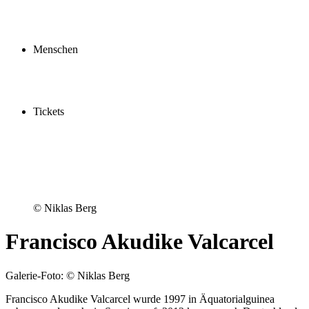
Profil
Fördern
Schauspielschule
Menschen
Spieler:innen
Künstler:innen
Mitarbeiter:innen
Ensemble2030
Tickets
Kaufen
Gutscheine
Vergünstigungen
© Niklas Berg
Francisco Akudike Valcarcel
Galerie-Foto: © Niklas Berg
Francisco Akudike Valcarcel wurde 1997 in Äquatorialguinea