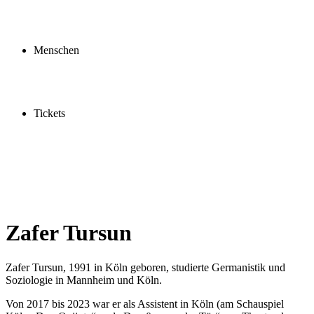
Profil
Fördern
Schauspielschule
Menschen
Spieler:innen
Künstler:innen
Mitarbeiter:innen
Ensemble2030
Tickets
Kaufen
Gutscheine
Vergünstigungen
Zafer Tursun
Zafer Tursun, 1991 in Köln geboren, studierte Germanistik und
Soziologie in Mannheim und Köln.
Von 2017 bis 2023 war er als Assistent in Köln (am Schauspiel