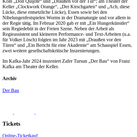
Köln „Don Quijote“ und „Draußen vor der Tür“; am Theater der
Keller „Clockwork Orange“, „Der Kirschgarten“ und „Ach, diese
Lücke, diese entsetzliche Lücke), Essen sowie bei den
Nibelungenfestspielen Worms in der Dramaturgie und vor allem in
der Regie tätig. Im Februar 2020 gab er mit „Ein Hungerkünstler“
sein Regiedebüt in der Freien Szene. Neben der Arbeit als
Regieassistent und kleineren Performance- und Text-Arbeiten (u.a.
für Volker Lösch) folgten im Jahr 2023 mit „Draußen vor den
Türen“ und „Ein Bericht für eine Akademie“ am Schauspiel Essen,
zwei weitere gesellschaftskritische Inszenierungen.
Im Kafka-Jahr 2024 inszeniert Zafer Tursun „Der Bau“ von Franz
Kafka am Theater der Keller.
Archiv
Der Bau
Tickets
Online-Ticketkauf