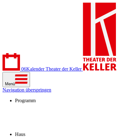
06
Kalender
Theater der Keller
Menü
Navigation überspringen
Programm
Kalender
Stücke
Spielzeit 2026/27
Extras
Archiv
Haus
Besuch