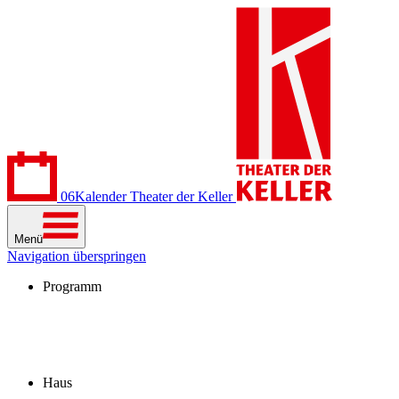
06
Kalender
Theater der Keller
Menü
Navigation überspringen
Programm
Kalender
Stücke
Spielzeit 2026/27
Extras
Archiv
Haus
Besuch