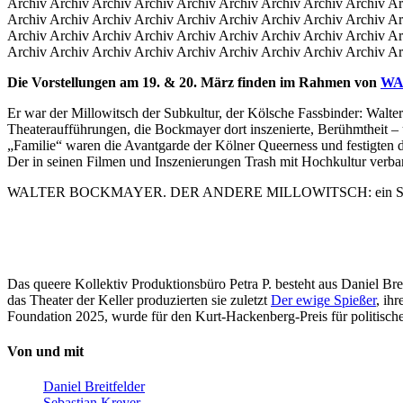
Archiv Archiv Archiv Archiv Archiv Archiv Archiv Archiv Archiv Ar
Archiv Archiv Archiv Archiv Archiv Archiv Archiv Archiv Archiv Ar
Archiv Archiv Archiv Archiv Archiv Archiv Archiv Archiv Archiv Ar
Archiv Archiv Archiv Archiv Archiv Archiv Archiv Archiv Archiv Ar
Die Vorstellungen am 19. & 20. März finden im Rahmen von
WA
Er war der Millowitsch der Subkultur, der Kölsche Fassbinder: Walter
Theateraufführungen, die Bockmayer dort inszenierte, Berühmtheit 
„Familie“ waren die Avantgarde der Kölner Queerness und festigten d
Der in seinen Filmen und Inszenierungen Trash mit Hochkultur verban
WALTER BOCKMAYER. DER ANDERE MILLOWITSCH: ein Stück Zei
Das queere Kollektiv Produktionsbüro Petra P. besteht aus Daniel Brei
das Theater der Keller produzierten sie zuletzt
Der ewige Spießer
, ih
Foundation 2025, wurde für den Kurt-Hackenberg-Preis für politische
Von und mit
Daniel Breitfelder
Sebastian Kreyer