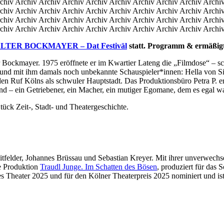
chiv Archiv Archiv Archiv Archiv Archiv Archiv Archiv Archiv Archi
chiv Archiv Archiv Archiv Archiv Archiv Archiv Archiv Archiv Archi
chiv Archiv Archiv Archiv Archiv Archiv Archiv Archiv Archiv Archi
chiv Archiv Archiv Archiv Archiv Archiv Archiv Archiv Archiv Archi
LTER BOCKMAYER – Dat Festiväl
statt. Programm & ermäßigte 
 Bockmayer. 1975 eröffnete er im Kwartier Lateng die „Filmdose“ – schn
– und mit ihm damals noch unbekannte Schauspieler*innen: Hella von 
en Ruf Kölns als schwuler Hauptstadt. Das Produktionsbüro Petra P. er
d – ein Getriebener, ein Macher, ein mutiger Egomane, dem es egal wa
t-, Stadt- und Theatergeschichte.
tfelder, Johannes Brüssau und Sebastian Kreyer. Mit ihrer unverwechsel
re Produktion
Traudl Junge. Im Schatten des Bösen
, produziert für das
s Theater 2025 und für den Kölner Theaterpreis 2025 nominiert und ist 