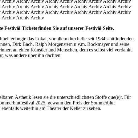
v Archiv Archiv Archiv Archiv Archiv Archiv Archiv Archiv Archiv
v Archiv Archiv Archiv Archiv Archiv Archiv Archiv Archiv Archiv
v Archiv Archiv Archiv Archiv Archiv Archiv Archiv Archiv Archiv
v Archiv Archiv Archiv
Festiväl-Tickets finden Sie auf unserer Festiväl-Seite.
ell erlangte das Lokal, vor allem durch die seit 1984 stattfindenden
Sinnen, Dirk Bach, Ralph Morgenstern u.v.m. Bockmayer und seine
innert an einen Künstler und Menschen, dem es selbst viel verdankt.
r, was andere über ihn dachten.
baren Ästhetik lesen sie die unterschiedlichsten Stoffe que(e)r. Für
 Sommerblutfestival 2025, gewann den Preis der Sommerblut
ebenfalls weiterhin am Theater der Keller zu sehen.