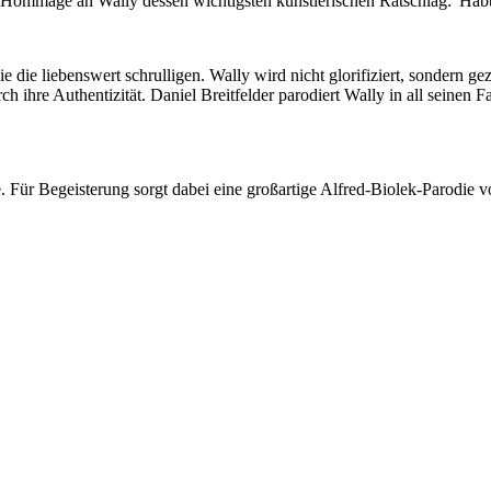
n Hommage an Wally dessen wichtigsten künstlerischen Ratschlag: 'Habt
e liebenswert schrulligen. Wally wird nicht glorifiziert, sondern gez
rch ihre Authentizität. Daniel Breitfelder parodiert Wally in all seinen 
Für Begeisterung sorgt dabei eine großartige Alfred-Biolek-Parodie v