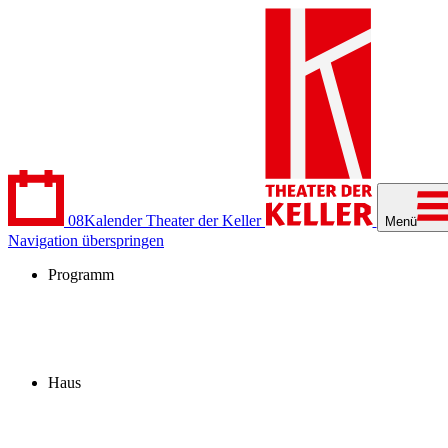
08
Kalender
Theater der Keller
Menü
Navigation überspringen
Programm
Kalender
Stücke
Spielzeit 2026/27
Extras
Archiv
Haus
Besuch
Profil
Fördern