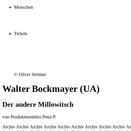
Schauspielschule
Menschen
Spieler:innen
Künstler:innen
Mitarbeiter:innen
Ensemble2030
Tickets
Kaufen
Gutscheine
Vergünstigungen
© Oliver Strömer
Walter Bockmayer
(UA)
Der andere Millowitsch
von Produktionsbüro Petra P.
Archiv Archiv Archiv Archiv Archiv Archiv Archiv Archiv Archiv Ar