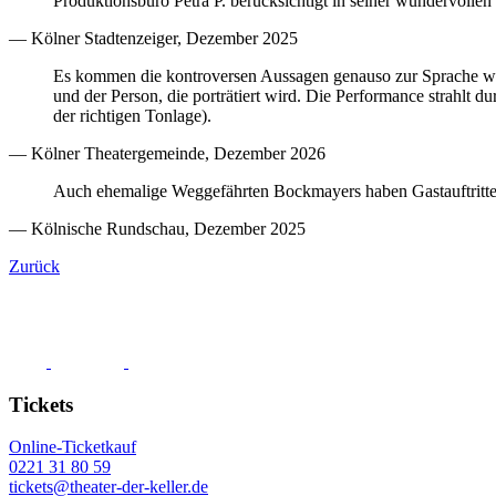
Produktionsbüro Petra P. berücksichtigt in seiner wundervolle
— Kölner Stadtenzeiger, Dezember 2025
Es kommen die kontroversen Aussagen genauso zur Sprache wie di
und der Person, die porträtiert wird. Die Performance strahlt du
der richtigen Tonlage).
— Kölner Theatergemeinde, Dezember 2026
Auch ehemalige Weggefährten Bockmayers haben Gastauftritte. 
— Kölnische Rundschau, Dezember 2025
Zurück
Tickets
Online-Ticketkauf
0221 31 80 59
tickets@theater-der-keller.de