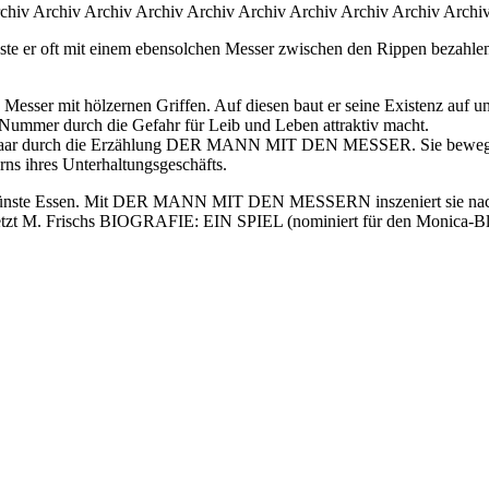
chiv Archiv Archiv Archiv Archiv Archiv Archiv Archiv Archiv Archi
sste er oft mit einem ebensolchen Messer zwischen den Rippen bezahle
d Messer mit hölzernen Griffen. Auf diesen baut er seine Existenz auf 
e Nummer durch die Gefahr für Leib und Leben attraktiv macht.
hes Paar durch die Erzählung DER MANN MIT DEN MESSER. Sie bewegen 
ns ihres Unterhaltungsgeschäfts.
er Künste Essen. Mit DER MANN MIT DEN MESSERN inszeniert sie na
M. Frischs BIOGRAFIE: EIN SPIEL (nominiert für den Monica-Bleibtr