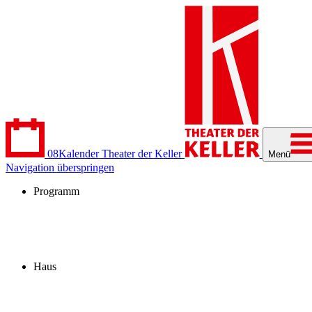
08
Kalender
Theater der Keller
Menü
Navigation überspringen
Programm
Kalender
Stücke
Spielzeit 2026/27
Extras
Archiv
Haus
Besuch
Profil
Fördern