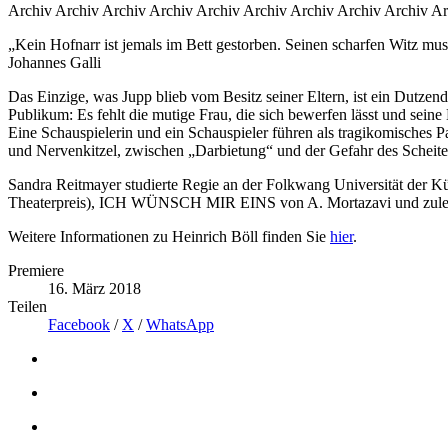
Archiv Archiv Archiv Archiv Archiv Archiv Archiv Archiv Archiv Ar
„Kein Hofnarr ist jemals im Bett gestorben. Seinen scharfen Witz mu
Johannes Galli
Das Einzige, was Jupp blieb vom Besitz seiner Eltern, ist ein Dutzen
Publikum: Es fehlt die mutige Frau, die sich bewerfen lässt und sein
Eine Schauspielerin und ein Schauspieler führen als tragikomisc
und Nervenkitzel, zwischen „Darbietung“ und der Gefahr des Scheiter
Sandra Reitmayer studierte Regie an der Folkwang Universität d
Theaterpreis), ICH WÜNSCH MIR EINS von A. Mortazavi und zuletzt 
Weitere Informationen zu Heinrich Böll finden Sie
hier
.
Premiere
16. März 2018
Teilen
Facebook
/
X
/
WhatsApp