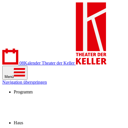
08
Kalender
Theater der Keller
Menü
Navigation überspringen
Programm
Kalender
Stücke
Spielzeit 2026/27
Extras
Archiv
Haus
Besuch