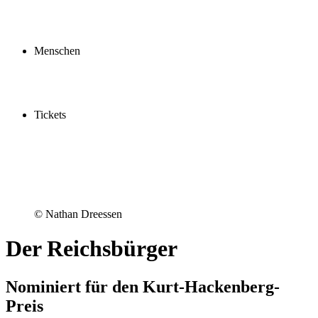
Profil
Fördern
Schauspielschule
Menschen
Spieler:innen
Künstler:innen
Mitarbeiter:innen
Ensemble2030
Tickets
Kaufen
Gutscheine
Vergünstigungen
© Nathan Dreessen
Der Reichsbürger
Nominiert für den Kurt-Hackenberg-
Preis