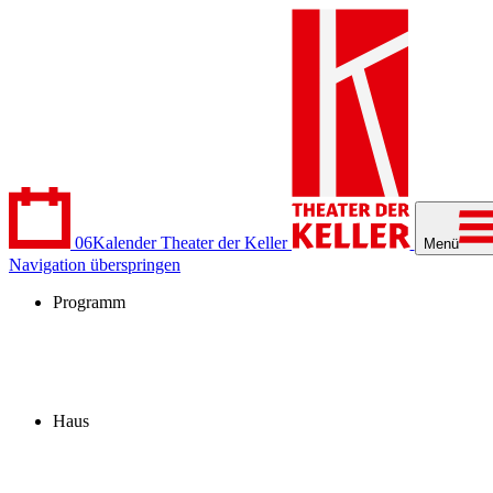
06
Kalender
Theater der Keller
Menü
Navigation überspringen
Programm
Kalender
Stücke
Spielzeit 2026/27
Extras
Archiv
Haus
Besuch
Profil
Fördern