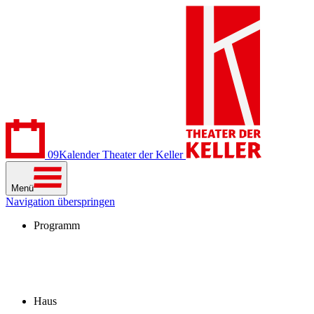
09
Kalender
Theater der Keller
Menü
Navigation überspringen
Programm
Kalender
Stücke
Spielzeit 2026/27
Extras
Archiv
Haus
Besuch