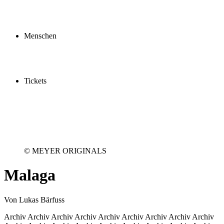
Profil
Fördern
Schauspielschule
Menschen
Spieler:innen
Künstler:innen
Mitarbeiter:innen
Ensemble2030
Tickets
Kaufen
Gutscheine
Vergünstigungen
© MEYER ORIGINALS
Malaga
Von Lukas Bärfuss
Archiv Archiv Archiv Archiv Archiv Archiv Archiv Archiv Archiv