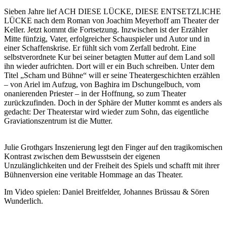
Sieben Jahre lief ACH DIESE LÜCKE, DIESE ENTSETZLICHE
LÜCKE nach dem Roman von Joachim Meyerhoff am Theater der
Keller. Jetzt kommt die Fortsetzung. Inzwischen ist der Erzähler
Mitte fünfzig, Vater, erfolgreicher Schauspieler und Autor und in
einer Schaffenskrise. Er fühlt sich vom Zerfall bedroht. Eine
selbstverordnete Kur bei seiner betagten Mutter auf dem Land soll
ihn wieder aufrichten. Dort will er ein Buch schreiben. Unter dem
Titel „Scham und Bühne“ will er seine Theatergeschichten erzählen
– von Ariel im Aufzug, von Baghira im Dschungelbuch, vom
onanierenden Priester – in der Hoffnung, so zum Theater
zurückzufinden. Doch in der Sphäre der Mutter kommt es anders als
gedacht: Der Theaterstar wird wieder zum Sohn, das eigentliche
Graviationszentrum ist die Mutter.
Julie Grothgars Inszenierung legt den Finger auf den tragikomischen
Kontrast zwischen dem Bewusstsein der eigenen
Unzulänglichkeiten und der Freiheit des Spiels und schafft mit ihrer
Bühnenversion eine veritable Hommage an das Theater.
Im Video spielen: Daniel Breitfelder, Johannes Brüssau & Sören
Wunderlich.