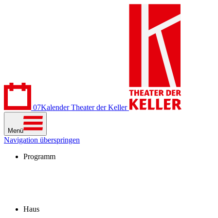
07
Kalender
Theater der Keller
Menü
Navigation überspringen
Programm
Kalender
Stücke
Spielzeit 2026/27
Extras
Archiv
Haus
Besuch