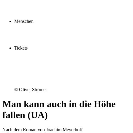
Profil
Fördern
Schauspielschule
Menschen
Spieler:innen
Künstler:innen
Mitarbeiter:innen
Ensemble2030
Tickets
Kaufen
Gutscheine
Vergünstigungen
© Oliver Strömer
Man kann auch in die Höhe
fallen
(UA)
Nach dem Roman von Joachim Meyerhoff