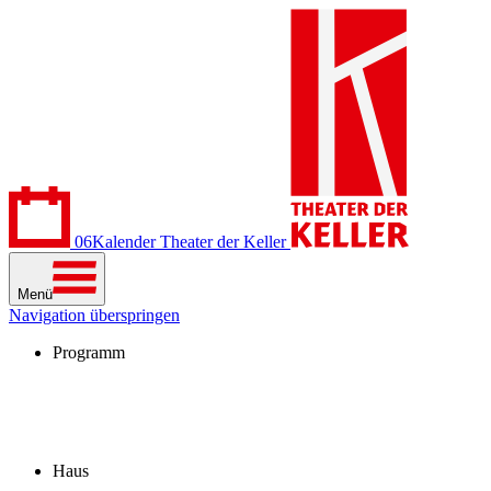
06
Kalender
Theater der Keller
Menü
Navigation überspringen
Programm
Kalender
Stücke
Spielzeit 2026/27
Extras
Archiv
Haus
Besuch