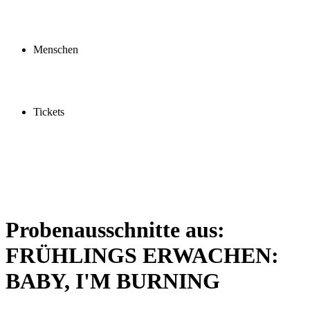
Profil
Fördern
Schauspielschule
Menschen
Spieler:innen
Künstler:innen
Mitarbeiter:innen
Ensemble2030
Tickets
Kaufen
Gutscheine
Vergünstigungen
Probenausschnitte aus:
FRÜHLINGS ERWACHEN:
BABY, I'M BURNING