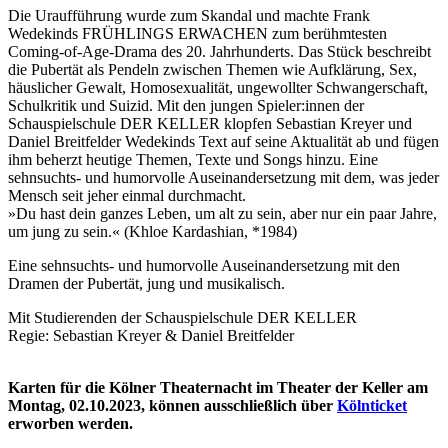
Die Uraufführung wurde zum Skandal und machte Frank
Wedekinds FRÜHLINGS ERWACHEN zum berühmtesten
Coming-of-Age-Drama des 20. Jahrhunderts. Das Stück beschreibt
die Pubertät als Pendeln zwischen Themen wie Aufklärung, Sex,
häuslicher Gewalt, Homosexualität, ungewollter Schwangerschaft,
Schulkritik und Suizid. Mit den jungen Spieler:innen der
Schauspielschule DER KELLER klopfen Sebastian Kreyer und
Daniel Breitfelder Wedekinds Text auf seine Aktualität ab und fügen
ihm beherzt heutige Themen, Texte und Songs hinzu. Eine
sehnsuchts- und humorvolle Auseinandersetzung mit dem, was jeder
Mensch seit jeher einmal durchmacht.
»Du hast dein ganzes Leben, um alt zu sein, aber nur ein paar Jahre,
um jung zu sein.« (Khloe Kardashian, *1984)
Eine sehnsuchts- und humorvolle Auseinandersetzung mit den
Dramen der Pubertät, jung und musikalisch.
Mit Studierenden der Schauspielschule DER KELLER
Regie: Sebastian Kreyer & Daniel Breitfelder
Karten für die Kölner Theaternacht im Theater der Keller am
Montag, 02.10.2023, können ausschließlich über
Kölnticket
erworben werden.