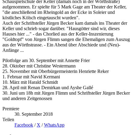
Schauspielschule der Keller (damals noch in der Wörthstraße)
aufgenommen. Er spielte für 5 Mark Gage am Theater der Keller,
"die anschließend im Rheingold an der Ecke in Soleier und
köstliches Kölsch eingetauscht wurden".
Auch der Schriftsteller Jürgen Becker kam damals ins Theater der
Keller und schrieb sogar darüber. "Hausgötter sind wir, dieses
Hauses hier ..." - das Chorlied aus der Keller-Inszenierung
"Goldtopf" von Jürgen Flimm sangen die Ehemaligen zum Auszug
aus der Wörthstrasse. - Ein Abend über Abschiede und (Neu)-
Anfänge ...
Pilotfolge am 30. September mit Annette Frier
28. Oktober mit Christine Westermann
25. November mit Oberbürgermeisterin Henriette Reker
1. Februar mit Navid Kermani
10. März mit Harald Schmidt
28. April mit Renan Demirkan und Ayshe Gallé
30. Juni um 18h mit Jürgen Flimm und Schriftsteller Jürgen Becker
und anderen Zeitgenossen
Premiere
30. September 2018
Teilen
Facebook
/
X
/
WhatsApp