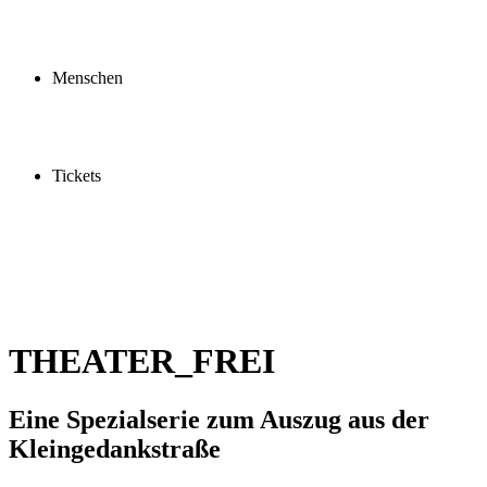
Profil
Fördern
Schauspielschule
Menschen
Spieler:innen
Künstler:innen
Mitarbeiter:innen
Ensemble2030
Tickets
Kaufen
Gutscheine
Vergünstigungen
THEATER_FREI
Eine Spezialserie zum Auszug aus der
Kleingedankstraße