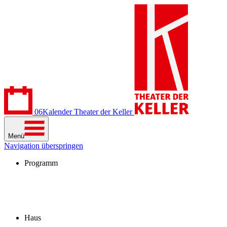
06
Kalender
Theater der Keller
Menü
Navigation überspringen
Programm
Kalender
Stücke
Spielzeit 2026/27
Extras
Archiv
Haus
Besuch