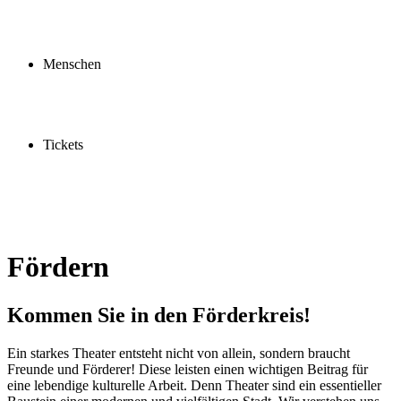
Profil
Fördern
Schauspielschule
Menschen
Spieler:innen
Künstler:innen
Mitarbeiter:innen
Ensemble2030
Tickets
Kaufen
Gutscheine
Vergünstigungen
Fördern
Kommen Sie in den Förderkreis!
Ein starkes Theater entsteht nicht von allein, sondern braucht
Freunde und Förderer! Diese leisten einen wichtigen Beitrag für
eine lebendige kulturelle Arbeit. Denn Theater sind ein essentieller