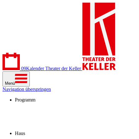
09
Kalender
Theater der Keller
Menü
Navigation überspringen
Programm
Kalender
Stücke
Spielzeit 2026/27
Extras
Archiv
Haus
Besuch