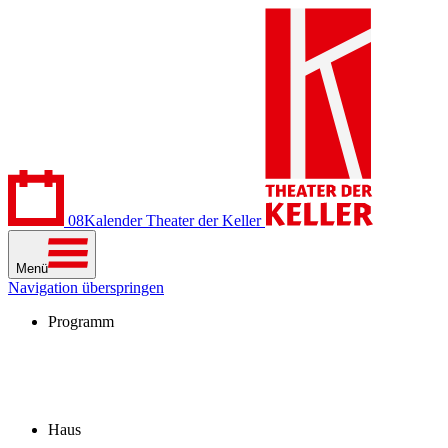
08
Kalender
Theater der Keller
Menü
Navigation überspringen
Programm
Kalender
Stücke
Spielzeit 2026/27
Extras
Archiv
Haus
Besuch