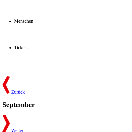
Profil
Fördern
Schauspielschule
Menschen
Spieler:innen
Künstler:innen
Mitarbeiter:innen
Ensemble2030
Tickets
Kaufen
Gutscheine
Vergünstigungen
Zurück
September
Weiter