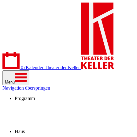
07
Kalender
Theater der Keller
Menü
Navigation überspringen
Programm
Kalender
Stücke
Spielzeit 2026/27
Extras
Archiv
Haus
Besuch