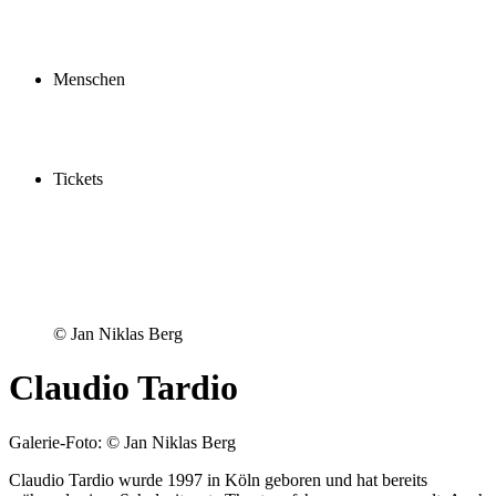
Profil
Fördern
Schauspielschule
Menschen
Spieler:innen
Künstler:innen
Mitarbeiter:innen
Ensemble2030
Tickets
Kaufen
Gutscheine
Vergünstigungen
© Jan Niklas Berg
Claudio Tardio
Galerie-Foto: © Jan Niklas Berg
Claudio Tardio wurde 1997 in Köln geboren und hat bereits