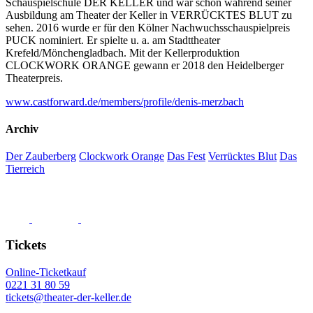
Schauspielschule DER KELLER und war schon während seiner
Ausbildung am Theater der Keller in VERRÜCKTES BLUT zu
sehen. 2016 wurde er für den Kölner Nachwuchsschauspielpreis
PUCK nominiert. Er spielte u. a. am Stadttheater
Krefeld/Mönchengladbach. Mit der Kellerproduktion
CLOCKWORK ORANGE gewann er 2018 den Heidelberger
Theaterpreis.
www.castforward.de/members/profile/denis-merzbach
Archiv
Der Zauberberg
Clockwork Orange
Das Fest
Verrücktes Blut
Das
Tierreich
Tickets
Online-Ticketkauf
0221 31 80 59
tickets@theater-der-keller.de