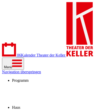
06
Kalender
Theater der Keller
Menü
Navigation überspringen
Programm
Kalender
Stücke
Spielzeit 2026/27
Extras
Archiv
Haus
Besuch