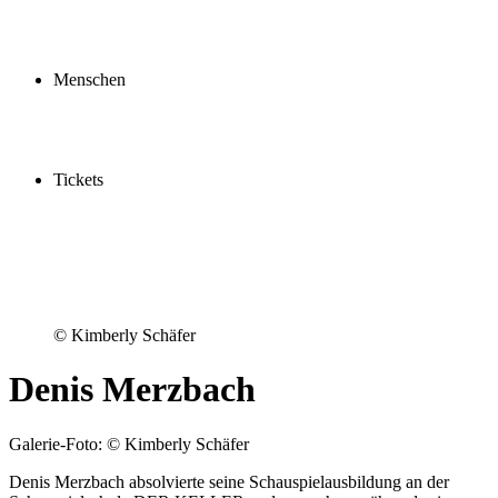
Profil
Fördern
Schauspielschule
Menschen
Spieler:innen
Künstler:innen
Mitarbeiter:innen
Ensemble2030
Tickets
Kaufen
Gutscheine
Vergünstigungen
© Kimberly Schäfer
Denis Merzbach
Galerie-Foto: © Kimberly Schäfer
Denis Merzbach absolvierte seine Schauspielausbildung an der