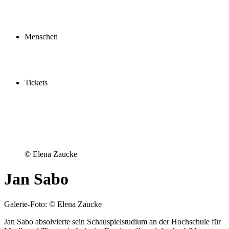
Profil
Fördern
Schauspielschule
Menschen
Spieler:innen
Künstler:innen
Mitarbeiter:innen
Ensemble2030
Tickets
Kaufen
Gutscheine
Vergünstigungen
© Elena Zaucke
Jan Sabo
Galerie-Foto: © Elena Zaucke
Jan Sabo absolvierte sein Schauspielstudium an der Hochschule für