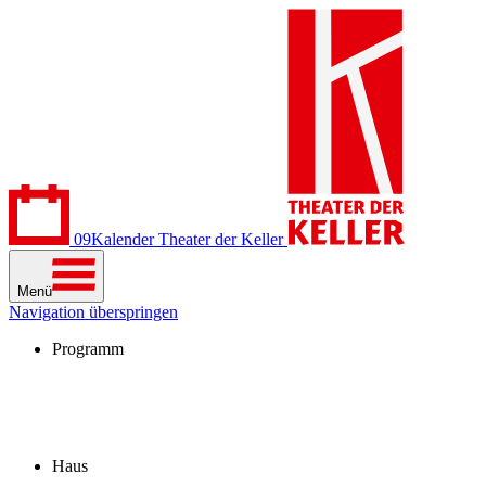
09
Kalender
Theater der Keller
Menü
Navigation überspringen
Programm
Kalender
Stücke
Spielzeit 2026/27
Extras
Archiv
Haus
Besuch