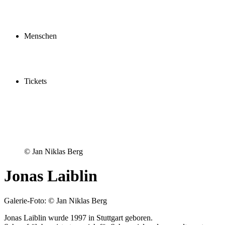
Profil
Fördern
Schauspielschule
Menschen
Spieler:innen
Künstler:innen
Mitarbeiter:innen
Ensemble2030
Tickets
Kaufen
Gutscheine
Vergünstigungen
© Jan Niklas Berg
Jonas Laiblin
Galerie-Foto: © Jan Niklas Berg
Jonas Laiblin wurde 1997 in Stuttgart geboren.