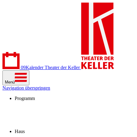
09
Kalender
Theater der Keller
Menü
Navigation überspringen
Programm
Kalender
Stücke
Spielzeit 2026/27
Extras
Archiv
Haus
Besuch