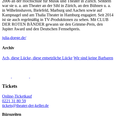
2006 an der Hochschule für Musik und Theater in Zürich. Seitdem
war sie u. a. am Theater an der Sihl in Zürich, an den Bühnen u. a.
in Wilhelmshaven, Bielefeld, Marburg und Aachen sowie auf
Kampnagel und am Thalia Theater in Hamburg engagiert. Seit 2014
ist sie auch regelmäßig in TV-Produktionen zu sehen. Mit CLUB
DER ROTEN BÄNDER gewann sie den Grimme-Preis, den
Jupiter Award und den Deutschen Fernsehpreis.
julia-doege.de/
Archiv
Ach, diese Lücke, diese entsetzliche Lücke
Wir sind keine Barbaren
Tickets
Online-Ticketkauf
0221 31 80 59
tickets@theater-der-keller.de
Bürozeiten