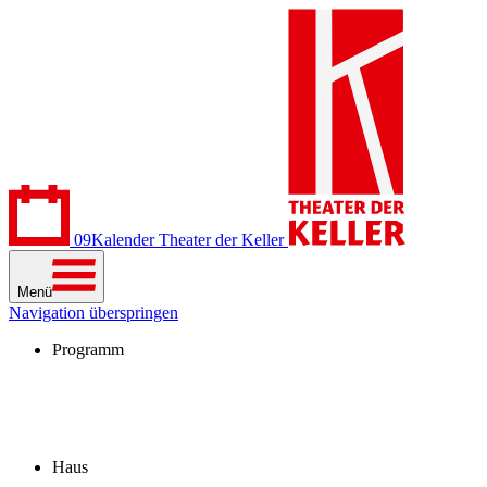
09
Kalender
Theater der Keller
Menü
Navigation überspringen
Programm
Kalender
Stücke
Spielzeit 2026/27
Extras
Archiv
Haus
Besuch