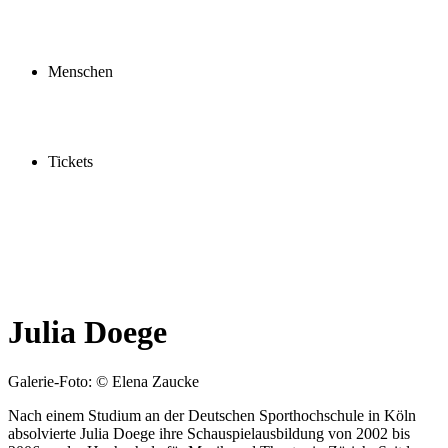
Profil
Fördern
Schauspielschule
Menschen
Spieler:innen
Künstler:innen
Mitarbeiter:innen
Ensemble2030
Tickets
Kaufen
Gutscheine
Vergünstigungen
Julia Doege
Galerie-Foto: © Elena Zaucke
Nach einem Studium an der Deutschen Sporthochschule in Köln
absolvierte Julia Doege ihre Schauspielausbildung von 2002 bis