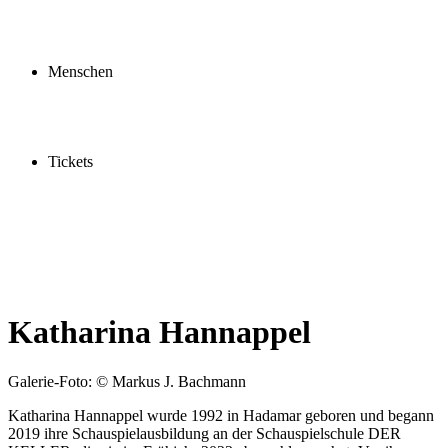
Profil
Fördern
Schauspielschule
Menschen
Spieler:innen
Künstler:innen
Mitarbeiter:innen
Ensemble2030
Tickets
Kaufen
Gutscheine
Vergünstigungen
Katharina Hannappel
Galerie-Foto: © Markus J. Bachmann
Katharina Hannappel wurde 1992 in Hadamar geboren und begann
2019 ihre Schauspielausbildung an der Schauspielschule DER