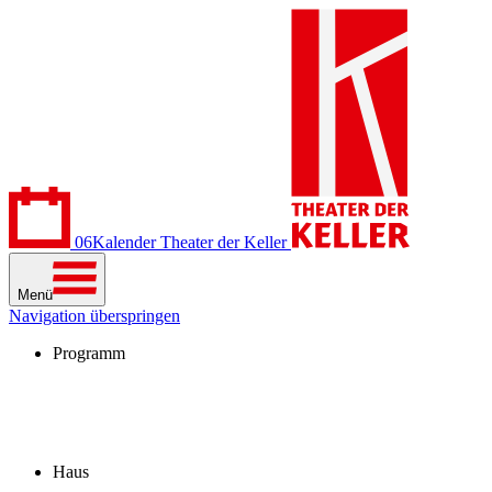
06
Kalender
Theater der Keller
Menü
Navigation überspringen
Programm
Kalender
Stücke
Spielzeit 2026/27
Extras
Archiv
Haus
Besuch