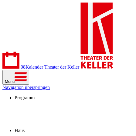
08
Kalender
Theater der Keller
Menü
Navigation überspringen
Programm
Kalender
Stücke
Spielzeit 2026/27
Extras
Archiv
Haus
Besuch