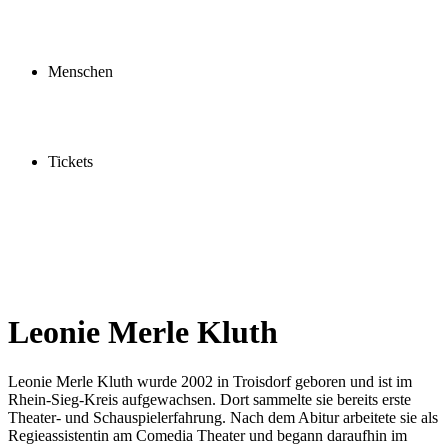
Profil
Fördern
Schauspielschule
Menschen
Spieler:innen
Künstler:innen
Mitarbeiter:innen
Ensemble2030
Tickets
Kaufen
Gutscheine
Vergünstigungen
Leonie Merle Kluth
Leonie Merle Kluth wurde 2002 in Troisdorf geboren und ist im
Rhein-Sieg-Kreis aufgewachsen. Dort sammelte sie bereits erste
Theater- und Schauspielerfahrung. Nach dem Abitur arbeitete sie als
Regieassistentin am Comedia Theater und begann daraufhin im