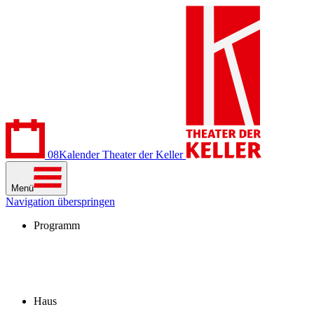
08
Kalender
Theater der Keller
Menü
Navigation überspringen
Programm
Kalender
Stücke
Spielzeit 2026/27
Extras
Archiv
Haus
Besuch