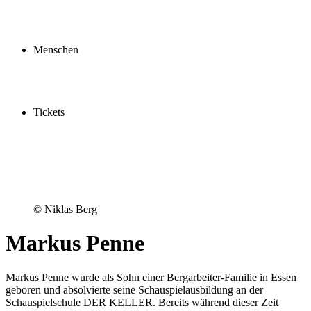
Profil
Fördern
Schauspielschule
Menschen
Spieler:innen
Künstler:innen
Mitarbeiter:innen
Ensemble2030
Tickets
Kaufen
Gutscheine
Vergünstigungen
© Niklas Berg
Markus Penne
Markus Penne wurde als Sohn einer Bergarbeiter-Familie in Essen
geboren und absolvierte seine Schauspielausbildung an der
Schauspielschule DER KELLER. Bereits während dieser Zeit