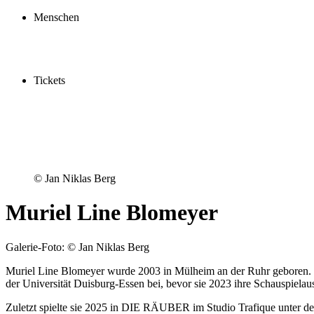
Schauspielschule
Menschen
Spieler:innen
Künstler:innen
Mitarbeiter:innen
Ensemble2030
Tickets
Kaufen
Gutscheine
Vergünstigungen
© Jan Niklas Berg
Muriel Line Blomeyer
Galerie-Foto: © Jan Niklas Berg
Muriel Line Blomeyer wurde 2003 in Mülheim an der Ruhr geboren. E
der Universität Duisburg-Essen bei, bevor sie 2023 ihre Schauspie
Zuletzt spielte sie 2025 in DIE RÄUBER im Studio Trafique 