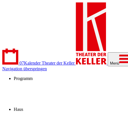
07
Kalender
Theater der Keller
Menü
Navigation überspringen
Programm
Kalender
Stücke
Spielzeit 2026/27
Extras
Archiv
Haus
Besuch
Profil
Fördern