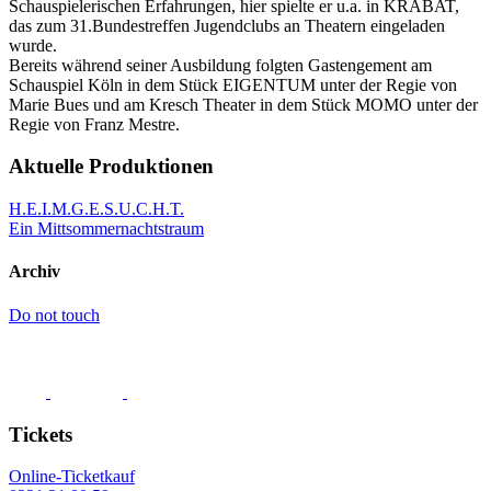
Schauspielerischen Erfahrungen, hier spielte er u.a. in KRABAT,
das zum 31.Bundestreffen Jugendclubs an Theatern eingeladen
wurde.
Bereits während seiner Ausbildung folgten Gastengement am
Schauspiel Köln in dem Stück EIGENTUM unter der Regie von
Marie Bues und am Kresch Theater in dem Stück MOMO unter der
Regie von Franz Mestre.
Aktuelle Produktionen
H.E.I.M.G.E.S.U.C.H.T.
Ein Mittsommer­nachts­traum
Archiv
Do not touch
Tickets
Online-Ticketkauf