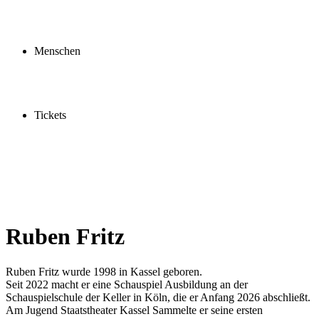
Profil
Fördern
Schauspielschule
Menschen
Spieler:innen
Künstler:innen
Mitarbeiter:innen
Ensemble2030
Tickets
Kaufen
Gutscheine
Vergünstigungen
Ruben Fritz
Ruben Fritz wurde 1998 in Kassel geboren.
Seit 2022 macht er eine Schauspiel Ausbildung an der
Schauspielschule der Keller in Köln, die er Anfang 2026 abschließt.
Am Jugend Staatstheater Kassel Sammelte er seine ersten