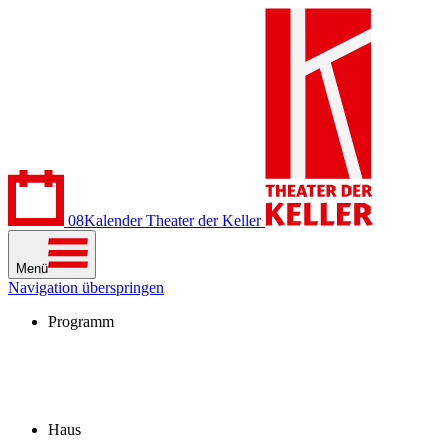
08
Kalender
Theater der Keller
Menü
Navigation überspringen
Programm
Kalender
Stücke
Spielzeit 2026/27
Extras
Archiv
Haus
Besuch