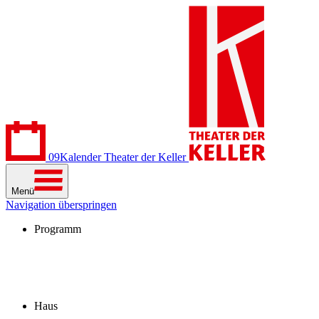
09
Kalender
Theater der Keller
Menü
Navigation überspringen
Programm
Kalender
Stücke
Spielzeit 2026/27
Extras
Archiv
Haus
Besuch