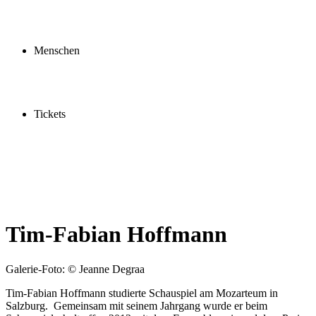
Profil
Fördern
Schauspielschule
Menschen
Spieler:innen
Künstler:innen
Mitarbeiter:innen
Ensemble2030
Tickets
Kaufen
Gutscheine
Vergünstigungen
Tim-Fabian Hoffmann
Galerie-Foto: © Jeanne Degraa
Tim-Fabian Hoffmann studierte Schauspiel am Mozarteum in
Salzburg. Gemeinsam mit seinem Jahrgang wurde er beim