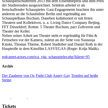
Schauspielschultreffen 2013 mit dem Ensemblepreis und dem Preis
der Studierenden ausgezeichnet. Seitdem arbeitet er als
freischaffender Schauspieler. Gast-Engagements brachten ihn unter
anderem an die Schaubühne Berlin und regelmäßig ans
Schauspielhaus Bochum. Daneben kollaboriert er mit freien
Theatern und Kollektiven, u. a. Living Dance Company Beijing,
FFT Düsseldorf, Rottstr. 5 Theater Bochum, pact Zollverein und
Theater der Keller.
Neben seiner Arbeit am Theater steht er regelmäßig für Film &
Fernsehen vor der Kamera, zuletzt an der Seite von Nastassja
Kinski, Thomas Thieme, Robert Stadlober und Daniel Roth in der
Hauptrolle in dem Kinofilm LASVEGAS (Regie: Kolja Malik).
redcarpet-actors.com/rca_vita_schauspieler.php?klient=95
Archiv
Der Zauberer von Oz
Fight Club
Angry Gay
Tropfen auf heiße
Steine
Tickets