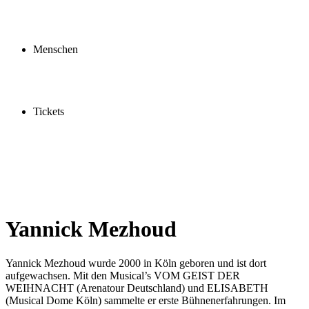
Profil
Fördern
Schauspielschule
Menschen
Spieler:innen
Künstler:innen
Mitarbeiter:innen
Ensemble2030
Tickets
Kaufen
Gutscheine
Vergünstigungen
Yannick Mezhoud
Yannick Mezhoud wurde 2000 in Köln geboren und ist dort
aufgewachsen. Mit den Musical’s VOM GEIST DER
WEIHNACHT (Arenatour Deutschland) und ELISABETH
(Musical Dome Köln) sammelte er erste Bühnenerfahrungen. Im