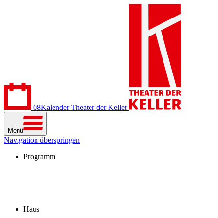
08
Kalender
Theater der Keller
Menü
Navigation überspringen
Programm
Kalender
Stücke
Spielzeit 2026/27
Extras
Archiv
Haus
Besuch