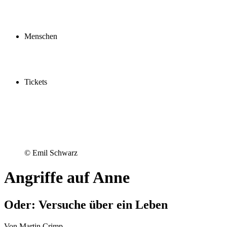
Profil
Fördern
Schauspielschule
Menschen
Spieler:innen
Künstler:innen
Mitarbeiter:innen
Ensemble2030
Tickets
Kaufen
Gutscheine
Vergünstigungen
© Emil Schwarz
Angriffe auf Anne
Oder: Versuche über ein Leben
Von Martin Crimp