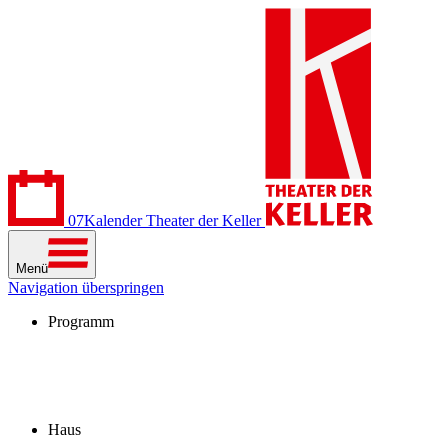
07
Kalender
Theater der Keller
Menü
Navigation überspringen
Programm
Kalender
Stücke
Spielzeit 2026/27
Extras
Archiv
Haus
Besuch