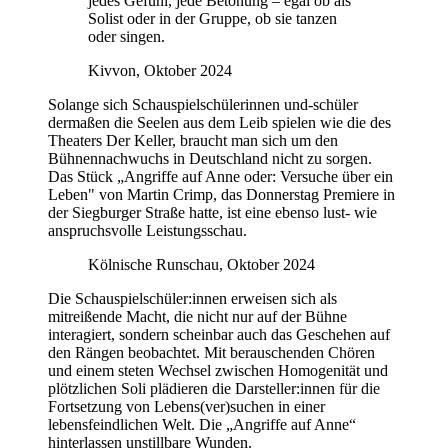
jedes Gefühl, jede Betonung – egal ob als
Solist oder in der Gruppe, ob sie tanzen
oder singen.
Kivvon, Oktober 2024
Solange sich Schauspielschülerinnen und-schüler
dermaßen die Seelen aus dem Leib spielen wie die des
Theaters Der Keller, braucht man sich um den
Bühnennachwuchs in Deutschland nicht zu sorgen.
Das Stück „Angriffe auf Anne oder: Versuche über ein
Leben" von Martin Crimp, das Donnerstag Premiere in
der Siegburger Straße hatte, ist eine ebenso lust- wie
anspruchsvolle Leistungsschau.
Kölnische Runschau, Oktober 2024
Die Schauspielschüler:innen erweisen sich als
mitreißende Macht, die nicht nur auf der Bühne
interagiert, sondern scheinbar auch das Geschehen auf
den Rängen beobachtet. Mit berauschenden Chören
und einem steten Wechsel zwischen Homogenität und
plötzlichen Soli plädieren die Darsteller:innen für die
Fortsetzung von Lebens(ver)suchen in einer
lebensfeindlichen Welt. Die „Angriffe auf Anne“
hinterlassen unstillbare Wunden.