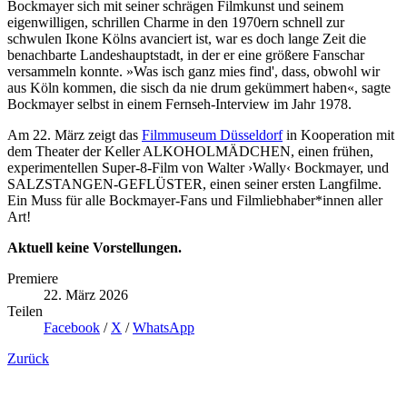
Bockmayer sich mit seiner schrägen Filmkunst und seinem
eigenwilligen, schrillen Charme in den 1970ern schnell zur
schwulen Ikone Kölns avanciert ist, war es doch lange Zeit die
benachbarte Landeshauptstadt, in der er eine größere Fanschar
versammeln konnte. »Was isch ganz mies find', dass, obwohl wir
aus Köln kommen, die sisch da nie drum gekümmert haben«, sagte
Bockmayer selbst in einem Fernseh-Interview im Jahr 1978.
Am 22. März zeigt das
Filmmuseum Düsseldorf
in Kooperation mit
dem Theater der Keller ALKOHOLMÄDCHEN, einen frühen,
experimentellen Super-8-Film von Walter ›Wally‹ Bockmayer, und
SALZSTANGEN-GEFLÜSTER, einen seiner ersten Langfilme.
Ein Muss für alle Bockmayer-Fans und Filmliebhaber*innen aller
Art!
Aktuell keine Vorstellungen.
Premiere
22. März 2026
Teilen
Facebook
/
X
/
WhatsApp
Zurück