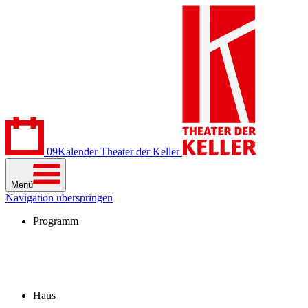
09
Kalender
Theater der Keller
Menü
Navigation überspringen
Programm
Kalender
Stücke
Spielzeit 2026/27
Extras
Archiv
Haus
Besuch