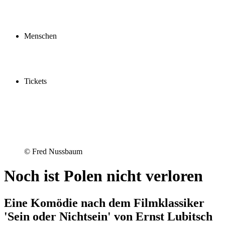
Profil
Fördern
Schauspielschule
Menschen
Spieler:innen
Künstler:innen
Mitarbeiter:innen
Ensemble2030
Tickets
Kaufen
Gutscheine
Vergünstigungen
© Fred Nussbaum
Noch ist Polen nicht verloren
Eine Komödie nach dem Filmklassiker
'Sein oder Nichtsein' von Ernst Lubitsch