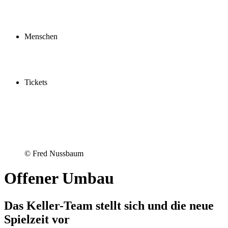
Profil
Fördern
Schauspielschule
Menschen
Spieler:innen
Künstler:innen
Mitarbeiter:innen
Ensemble2030
Tickets
Kaufen
Gutscheine
Vergünstigungen
© Fred Nussbaum
Offener Umbau
Das Keller-Team stellt sich und die neue
Spielzeit vor