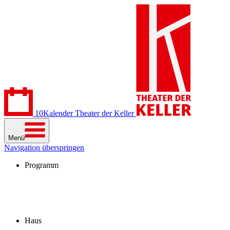
10
Kalender
Theater der Keller
Menü
Navigation überspringen
Programm
Kalender
Stücke
Spielzeit 2026/27
Extras
Archiv
Haus
Besuch