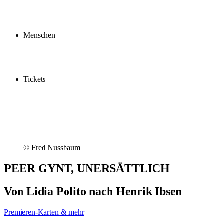
Profil
Fördern
Schauspielschule
Menschen
Spieler:innen
Künstler:innen
Mitarbeiter:innen
Ensemble2030
Tickets
Kaufen
Gutscheine
Vergünstigungen
© Fred Nussbaum
PEER GYNT, UNERSÄTTLICH
Von Lidia Polito nach Henrik Ibsen
Premieren-Karten & mehr