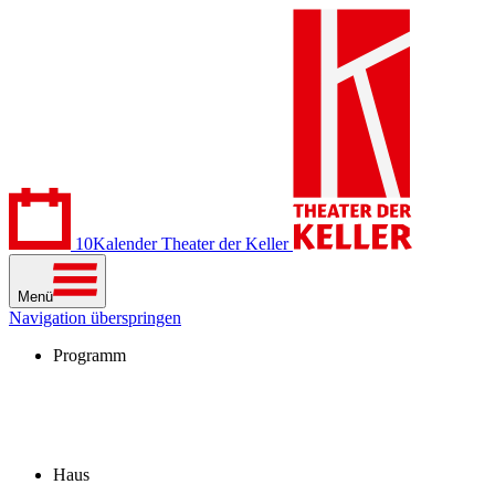
10
Kalender
Theater der Keller
Menü
Navigation überspringen
Programm
Kalender
Stücke
Spielzeit 2026/27
Extras
Archiv
Haus
Besuch