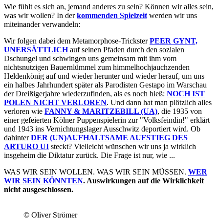
Wie fühlt es sich an, jemand anderes zu sein? Können wir alles sein,
was wir wollen? In der
kommenden Spielzeit
werden wir uns
miteinander verwandeln:
Wir folgen dabei dem Metamorphose-Trickster
PEER GYNT,
UNERSÄTTLICH
auf seinen Pfaden durch den sozialen
Dschungel und schwingen uns gemeinsam mit ihm vom
nichtsnutzigen Bauernlümmel zum himmelhochjauchzenden
Heldenkönig auf und wieder herunter und wieder herauf, um uns
ein halbes Jahrhundert später als Parodisten Gestapo im Warschau
der Dreißigerjahre wiederzufinden, als es noch hieß:
NOCH IST
POLEN NICHT VERLOREN
. Und dann hat man plötzlich alles
verloren wie
FANNY & MARITZEBILL (UA)
, die 1935 von
einer gefeierten Kölner Puppenspielerin zur "Volksfeindin!" erklärt
und 1943 ins Vernichtungslager Ausschwitz deportiert wird. Ob
dahinter
DER (UN)AUFHALTSAME AUFSTIEG DES
ARTURO UI
steckt? Vielleicht wünschen wir uns ja wirklich
insgeheim die Diktatur zurück. Die Frage ist nur, wie ...
WAS WIR SEIN WOLLEN. WAS WIR SEIN MÜSSEN.
WER
WIR SEIN KÖNNTEN
. Auswirkungen auf die Wirklichkeit
nicht ausgeschlossen.
© Oliver Strömer