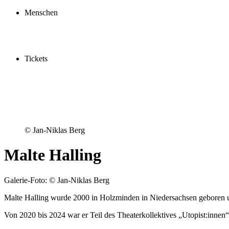
Schauspielschule
Menschen
Spieler:innen
Künstler:innen
Mitarbeiter:innen
Ensemble2030
Tickets
Kaufen
Gutscheine
Vergünstigungen
© Jan-Niklas Berg
Malte Halling
Galerie-Foto: © Jan-Niklas Berg
Malte Halling wurde 2000 in Holzminden in Niedersachsen geboren un
Von 2020 bis 2024 war er Teil des Theaterkollektives „Utopist:inne