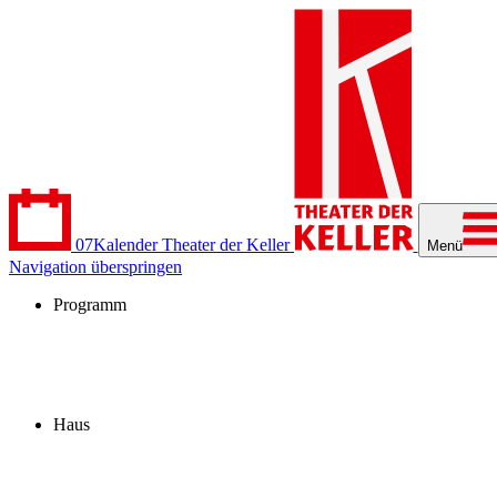
07
Kalender
Theater der Keller
Menü
Navigation überspringen
Programm
Kalender
Stücke
Spielzeit 2026/27
Extras
Archiv
Haus
Besuch
Profil
Fördern